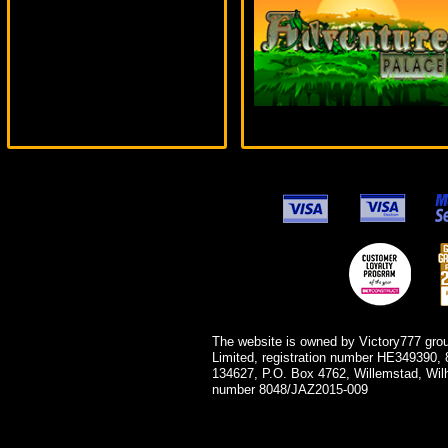
Panamer***
The website is owned by Victory777 gro
Limited, registration number HE349390, 
134627, P.O. Box 4762, Willemstad, Wil
number 8048/JAZ2015-009