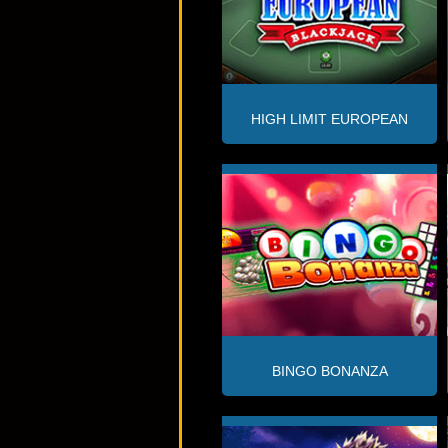
HIGH LIMIT EUROPEAN
BLACKJACK
BINGO BONANZA