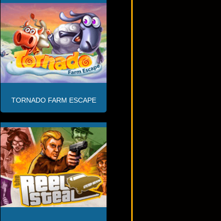
TORNADO FARM ESCAPE