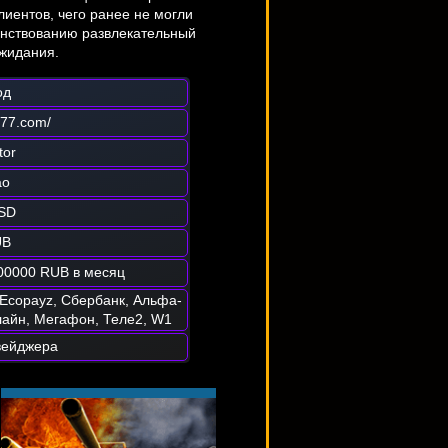
лиентов, чего ранее не могли
енствованию развлекательный
ожидания.
од
777.com/
tor
ao
SD
UB
200000 RUB в месяц
 Ecopayz, Сбербанк, Альфа-
лайн, Мегафон, Теле2, W1
вейджера