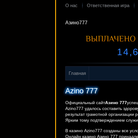
О нас
Ответственная игра
Азино777
14,
Главная
Azino 777
Официальный сайт
Азино 777
успе
Azino777 удалось составить здоро
результат грамотной организации 
Ярким тому подтверждением служит
В казино Azino777 созданы все усл
Онлайн казино Азино 777 принадлеж