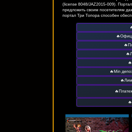
(license 8048/JAZ2015-009). Порта
предложить своим посетителям да
портал Три Топора способен обесп

🔥Офиц
🔥П
🔥

🔥Min депо
🔥Лим
🔥Плате
