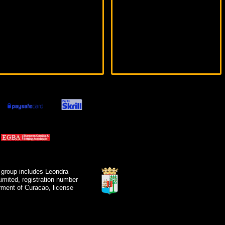
 group includes Leondra
mited, registration number
ment of Curacao, license