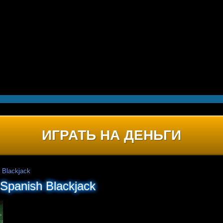
ИГРАТЬ НА ДЕНЬГИ
 Blackjack
Spanish Blackjack