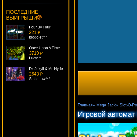
Pamplona
2813 ₽
ПОСЛЕДНИЕ
SmileLow***
ВЫИГРЫШИ
Four By Four
221 ₽
blogolet***
Once Upon A Time
3719 ₽
Lucy***
Dr. Jekyll & Mr. Hyde
2643 ₽
SmileLow***
100 Pandas
4666 ₽
Deni***
Главная
»
Mega Jack
»
Slot-O-Po
Columbus Deluxe
Игровой автомат 
317 ₽
number***
Paco And Popping Peppers
891 ₽