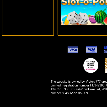
blogolet***
The website is owned by Victory777 gro
Limited, registration number HE349390, 
134627, P.O. Box 4762, Willemstad, Wil
number 8048/JAZ2015-009