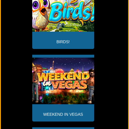
BIRDS!
WEEKEND IN VEGAS