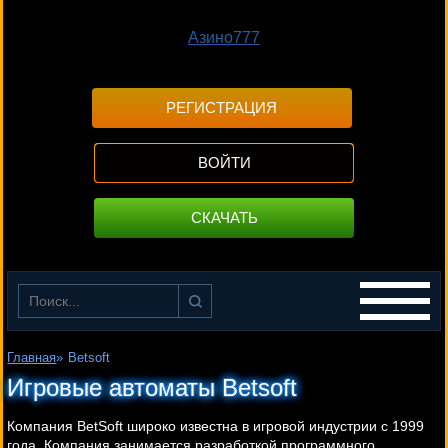
Азино777
РЕГИСТРАЦИЯ
ВОЙТИ
СКАЧАТЬ
Найти
Главная
»
Betsoft
Игровые автоматы Betsoft
Компания BetSoft широко известна в игровой индустрии с 1999
года. Компания занимается разработкой программного