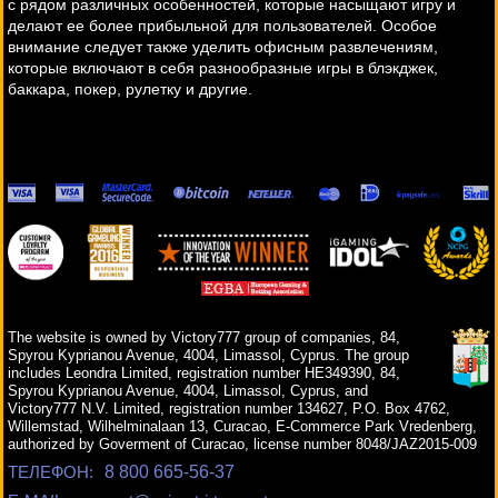
с рядом различных особенностей, которые насыщают игру и
делают ее более прибыльной для пользователей. Особое
внимание следует также уделить офисным развлечениям,
которые включают в себя разнообразные игры в блэкджек,
баккара, покер, рулетку и другие.
The website is owned by Victory777 group of companies, 84,
Spyrou Kyprianou Avenue, 4004, Limassol, Cyprus. The group
includes Leondra Limited, registration number HE349390, 84,
Spyrou Kyprianou Avenue, 4004, Limassol, Cyprus, and
Victory777 N.V. Limited, registration number 134627, P.O. Box 4762,
Willemstad, Wilhelminalaan 13, Curacao, E-Commerce Park Vredenberg,
authorized by Goverment of Curacao, license number 8048/JAZ2015-009
ТЕЛЕФОН:
8 800 665-56-37