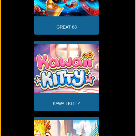
GREAT 88
KAWAII KITTY