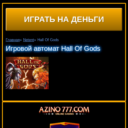
ИГРАТЬ НА ДЕНЬГИ
Главная
»
Netent
»
Hall Of Gods
Игровой автомат Hall Of Gods