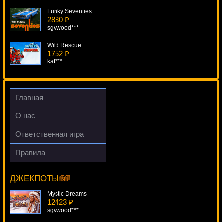
Funky Seventies
2830 ₽
sgvwood***
Wild Rescue
1752 ₽
kat***
Gorilla
2011 ₽
SmileLow***
Главная
The Rat Pack
О нас
4115 ₽
blogolet***
Ответственная игра
Wild Witches
Правила
3613 ₽
Iron Man 3
sgvwood***
10021 ₽
SmileLow***
ДЖЕКПОТЫ
Mystic Dreams
12423 ₽
sgvwood***