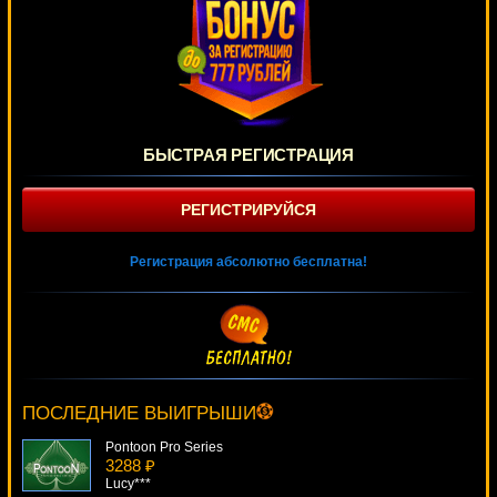
БЫСТРАЯ РЕГИСТРАЦИЯ
РЕГИСТРИРУЙСЯ
Регистрация абсолютно бесплатна!
Chicago
2569 ₽
Lucy***
ПОСЛЕДНИЕ ВЫИГРЫШИ
Pontoon Pro Series
3288 ₽
Lucy***