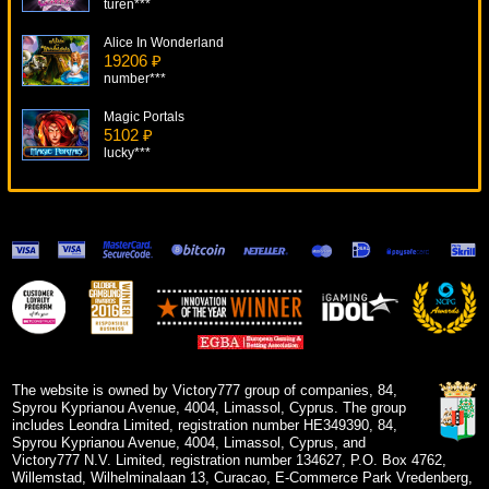
turen***
Alice In Wonderland
19206 ₽
number***
Magic Portals
5102 ₽
lucky***
Butterflies
12895 ₽
alex***
Baywatch
18494 ₽
alex***
Prowling Panther
16112 ₽
DenisVS***
The website is owned by Victory777 group of companies, 84,
Spyrou Kyprianou Avenue, 4004, Limassol, Cyprus. The group
includes Leondra Limited, registration number HE349390, 84,
Spyrou Kyprianou Avenue, 4004, Limassol, Cyprus, and
Victory777 N.V. Limited, registration number 134627, P.O. Box 4762,
Willemstad, Wilhelminalaan 13, Curacao, E-Commerce Park Vredenberg,