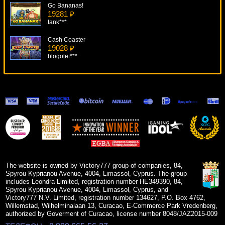
Go Bananas!
19281 ₽
tank***
Cash Coaster
19028 ₽
blogolet***
Wild Witches
13181 ₽
ivan-lev***
Fire Hawk
5243 ₽
alex***
Monster Mania
18547 ₽
number***
The website is owned by Victory777 group of companies, 84,
Spyrou Kyprianou Avenue, 4004, Limassol, Cyprus. The group
includes Leondra Limited, registration number HE349390, 84,
Spyrou Kyprianou Avenue, 4004, Limassol, Cyprus, and
Victory777 N.V. Limited, registration number 134627, P.O. Box 4762,
Willemstad, Wilhelminalaan 13, Curacao, E-Commerce Park Vredenberg,
authorized by Goverment of Curacao, license number 8048/JAZ2015-009