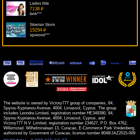
Ladies Nite
7138 ₽
tank***
Siberian Storm
19294 ₽
sgvwood***
Hells Grannies
14975 ₽
Cteb***
Shaaark Superbet
14168 ₽
Serg***
Safari Heat
14148 ₽
verkhovod***
The website is owned by Victory777 group of companies, 84,
Spyrou Kyprianou Avenue, 4004, Limassol, Cyprus. The group
includes Leondra Limited, registration number HE349390, 84,
Spyrou Kyprianou Avenue, 4004, Limassol, Cyprus, and
Victory777 N.V. Limited, registration number 134627, P.O. Box 4762,
Willemstad, Wilhelminalaan 13, Curacao, E-Commerce Park Vredenberg,
authorized by Goverment of Curacao, license number 8048/JAZ2015-009