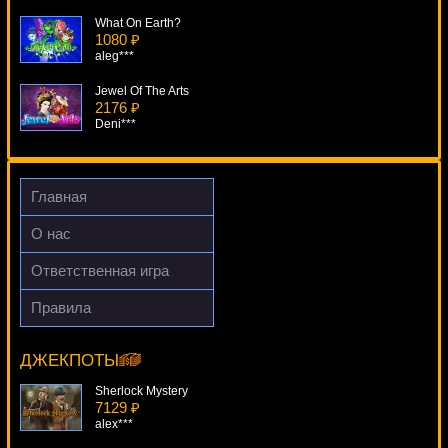
What On Earth?
1080 ₽
aleg***
Jewel Of The Arts
2176 ₽
Deni***
Prime Property
3992 ₽
Cteb***
Главная
Leagues Of Fortune
О нас
3508 ₽
SmileLow***
Ответственная игра
Lucky Witch
Правила
3106 ₽
Aztec Treasure
Root77***
19385 ₽
Gamer***
ДЖЕКПОТЫ
Sherlock Mystery
7129 ₽
alex***