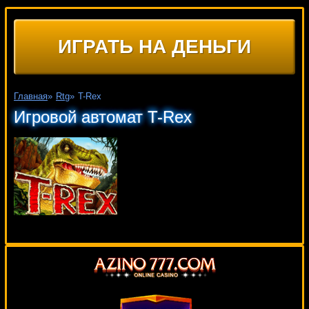
ИГРАТЬ НА ДЕНЬГИ
Главная
»
Rtg
»
T-Rex
Игровой автомат T-Rex