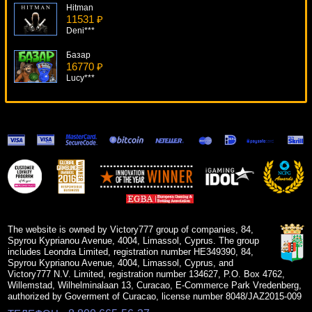
Hitman
11531 ₽
Deni***
Базар
16770 ₽
Lucy***
South Park: Reel Chaos
11960 ₽
loto***
Battle Tanks
7919 ₽
Cteb***
All American Poker
8013 ₽
turen***
The website is owned by Victory777 group of companies, 84,
Spyrou Kyprianou Avenue, 4004, Limassol, Cyprus. The group
includes Leondra Limited, registration number HE349390, 84,
Spyrou Kyprianou Avenue, 4004, Limassol, Cyprus, and
Victory777 N.V. Limited, registration number 134627, P.O. Box 4762,
Willemstad, Wilhelminalaan 13, Curacao, E-Commerce Park Vredenberg,
authorized by Goverment of Curacao, license number 8048/JAZ2015-009