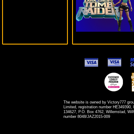
tank***
The website is owned by Victory777 gro
Limited, registration number HE349390, 
134627, P.O. Box 4762, Willemstad, Wil
number 8048/JAZ2015-009