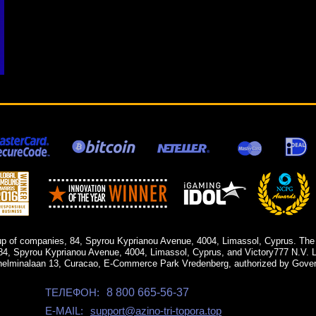
up of companies, 84, Spyrou Kyprianou Avenue, 4004, Limassol, Cyprus. The
84, Spyrou Kyprianou Avenue, 4004, Limassol, Cyprus, and Victory777 N.V. Li
helminalaan 13, Curacao, E-Commerce Park Vredenberg, authorized by Gover
ТЕЛЕФОН:
8 800 665-56-37
E-MAIL:
support@azino-tri-topora.top