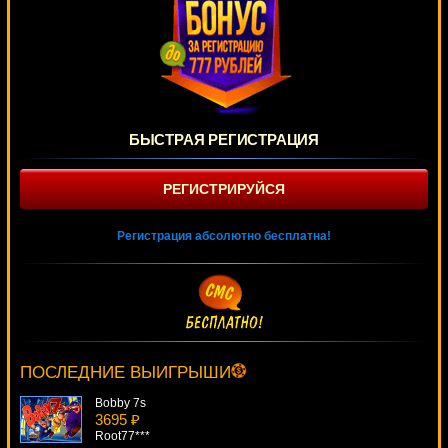
БЫСТРАЯ РЕГИСТРАЦИЯ
РЕГИСТРИРУЙСЯ
Регистрация абсолютно бесплатна!
Super Joker
659 ₽
sgvwood***
ПОСЛЕДНИЕ ВЫИГРЫШИ
Bobby 7s
3695 ₽
Root77***