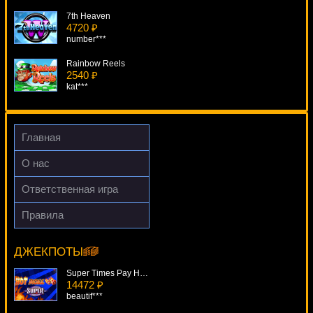
7th Heaven
4720 ₽
number***
Rainbow Reels
2540 ₽
kat***
The Exterminator
1048 ₽
superman***
Главная
Piggy Riches
О нас
2817 ₽
turen***
Ответственная игра
Spanish Blackjack
Правила
1641 ₽
Big Catch
lucky***
7426 ₽
superman***
ДЖЕКПОТЫ
Super Times Pay Hot Roll
14472 ₽
beautif***