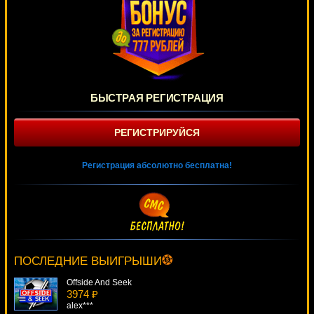
БЫСТРАЯ РЕГИСТРАЦИЯ
РЕГИСТРИРУЙСЯ
Регистрация абсолютно бесплатна!
Gift Rap
4269 ₽
Egoistik***
ПОСЛЕДНИЕ ВЫИГРЫШИ
Offside And Seek
3974 ₽
alex***