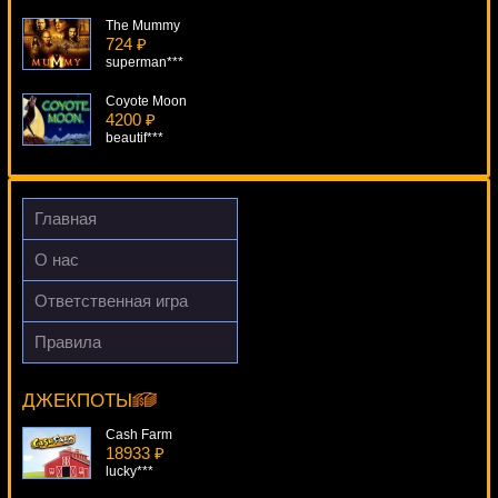
The Mummy
724 ₽
superman***
Coyote Moon
4200 ₽
beautif***
Santa Surprise
3541 ₽
kat***
Главная
Untamed Bengal Tiger
О нас
712 ₽
Root77***
Ответственная игра
Aztec Treasure 2D
Правила
4575 ₽
Starscape
Egoistik***
10278 ₽
lucky***
ДЖЕКПОТЫ
Cash Farm
18933 ₽
lucky***